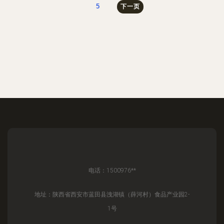
5
下一页
电话：1500976**
地址：陕西省西安市蓝田县洩湖镇（薛河村）食品产业园2-
1号