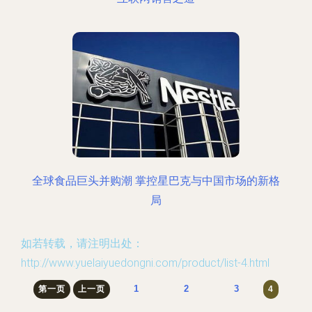
全球食品巨头并购潮 掌控星巴克与中国市场的新格
局
如若转载，请注明出处：
http://www.yuelaiyuedongni.com/product/list-4.html
1
2
3
第一页
上一页
4