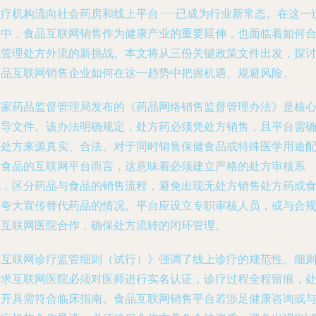
医疗机构流向社会药房和线上平台——已成为行业新常态。在这一
程中，食品互联网销售作为健康产业的重要延伸，也面临着如何
规管理处方外流的新挑战。本文将从三份关键政策文件出发，探
食品互联网销售企业如何在这一趋势中把握机遇、规避风险。
国家药品监督管理局发布的《药品网络销售监督管理办法》是核
指导文件。该办法明确规定，处方药必须凭处方销售，且平台需
保处方来源真实、合法。对于同时销售保健食品或特殊医学用途
方食品的互联网平台而言，这意味着必须建立严格的处方审核系
统，区分药品与食品的销售流程，避免出现无处方销售处方药或
品夸大宣传替代药品的情况。平台应设立专职审核人员，或与合
的互联网医院合作，确保处方流转的闭环管理。
《互联网诊疗监管细则（试行）》强调了线上诊疗的规范性。细
要求互联网医院必须对医师进行实名认证，诊疗过程全程留痕，
方开具需符合临床指南。食品互联网销售平台若涉足健康咨询或