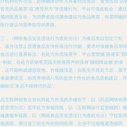
医疗机构合作导流，必须确保合作方具备合法资质，避免出现“以
冒充药品推荐”或“诱导开方”等违规行为。平台可借此机会，通过
合规的医患互动，为消费者提供膳食建议与食品推荐，但需明确
分医疗建议与营养指导的界限。
第三，《网络食品安全违法行为查处办法》为食品类目划定了红
线。该办法禁止普通食品宣传疾病治疗功能，要求对保健食品等
殊食品进行显著标注。在处方外流场景中，平台需警惕“搭便车”营
—例如，在处方药销售页面关联推荐声称具有“辅助降血糖”的食
品，这可能构成虚假宣传。合规做法是：在医生开具处方后，基
患者健康状况，由营养师或AI系统提供个性化的食品选购建议，并
确标注“本品不能替代药品”。
食品互联网销售企业玩转处方外流的关键在于：以《药品网络销
监督管理办法》筑牢处方审核防线，以《互联网诊疗监管细则》
范健康服务链路，以《网络食品安全违法行为查处办法》守住宣
合规底线。通过这三份文件的协同应用，企业不仅能规避违规风