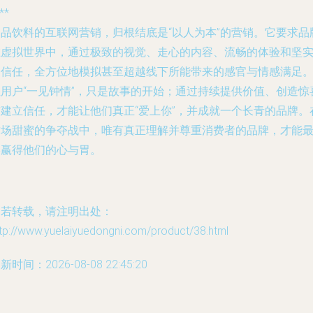
**
食品饮料的互联网营销，归根结底是“以人为本”的营销。它要求品
在虚拟世界中，通过极致的视觉、走心的内容、流畅的体验和坚
的信任，全方位地模拟甚至超越线下所能带来的感官与情感满足
让用户“一见钟情”，只是故事的开始；通过持续提供价值、创造惊
与建立信任，才能让他们真正“爱上你”，并成就一个长青的品牌。
这场甜蜜的争夺战中，唯有真正理解并尊重消费者的品牌，才能
终赢得他们的心与胃。
如若转载，请注明出处：
tp://www.yuelaiyuedongni.com/product/38.html
新时间：2026-08-08 22:45:20