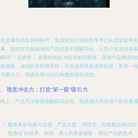
在信息爆炸的互联网时代，食品饮料行业的竞争早已从货架延伸
屏幕。如何在浩如烟海的产品信息中脱颖而出，让用户在滑动屏
的瞬间“一见钟情”，并最终转化为忠实的消费者，是每个品牌面临
终极课题。成功的互联网营销，不仅是销售渠道的拓展，更是一
关于吸引力、情感共鸣与信任构建的综合战役。
一、视觉冲击力：打造“第一眼”吸引力
在线上，产品无法被直接触摸或品尝，视觉成为俘获用户的首要
官。
极致美学包装与呈现
：产品主图、详情页、短视频必须达到“
觉馋虫”的效果。高清、诱人的美食摄影，突出产品的色泽、