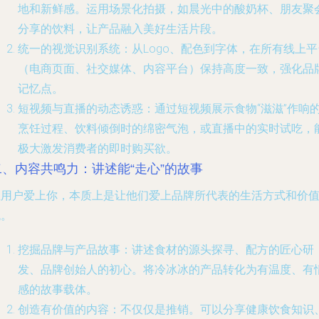
地和新鲜感。运用场景化拍摄，如晨光中的酸奶杯、朋友聚
分享的饮料，让产品融入美好生活片段。
统一的视觉识别系统
：从Logo、配色到字体，在所有线上平
（电商页面、社交媒体、内容平台）保持高度一致，强化品
记忆点。
短视频与直播的动态诱惑
：通过短视频展示食物“滋滋”作响
烹饪过程、饮料倾倒时的绵密气泡，或直播中的实时试吃，
极大激发消费者的即时购买欲。
二、内容共鸣力：讲述能“走心”的故事
让用户爱上你，本质上是让他们爱上品牌所代表的生活方式和价
观。
挖掘品牌与产品故事
：讲述食材的源头探寻、配方的匠心研
发、品牌创始人的初心。将冷冰冰的产品转化为有温度、有
感的故事载体。
创造有价值的内容
：不仅仅是推销。可以分享健康饮食知识