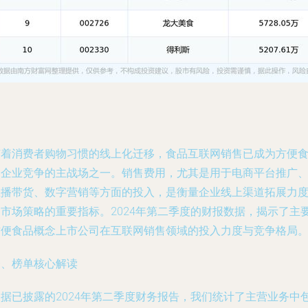
随着消费者购物习惯的线上化迁移，食品互联网销售已成为方便
品企业竞争的主战场之一。销售费用，尤其是用于电商平台推广
直播带货、数字营销等方面的投入，是衡量企业线上渠道拓展力
和市场策略的重要指标。2024年第二季度的财报数据，揭示了主
方便食品概念上市公司在互联网销售领域的投入力度与竞争格局
一、榜单核心解读
根据已披露的2024年第二季度财务报告，我们统计了主营业务中