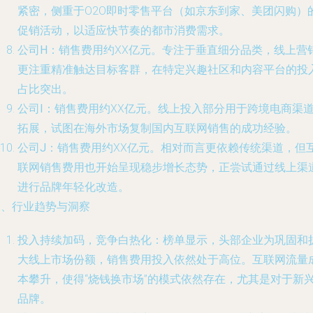
紧密，侧重于O2O即时零售平台（如京东到家、美团闪购）
促销活动，以适应快节奏的都市消费需求。
公司H
：销售费用约XX亿元。专注于垂直细分品类，线上营
更注重精准触达目标客群，在特定兴趣社区和内容平台的投
占比突出。
公司I
：销售费用约XX亿元。线上投入部分用于跨境电商渠
拓展，试图在海外市场复制国内互联网销售的成功经验。
公司J
：销售费用约XX亿元。相对而言更依赖传统渠道，但
联网销售费用也开始呈现稳步增长态势，正尝试通过线上渠
进行品牌年轻化改造。
三、行业趋势与洞察
投入持续加码，竞争白热化
：榜单显示，头部企业为巩固和
大线上市场份额，销售费用投入依然处于高位。互联网流量
本攀升，使得“烧钱换市场”的模式依然存在，尤其是对于新
品牌。