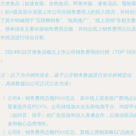
含方便食品（如速食面、自热食品、即食米饭、速食汤品、预制
等）的A股及部分港股上市公司在销售费用上的投入情况，并特别
了其中明确用于“互联网销售”、“电商推广”、“线上营销”等相关
项。榜单排名主要依据销售费用总额，并结合线上销售费用占比
增长情况进行综合分析。
、2024年Q2方便食品概念上市公司销售费用排行榜（TOP 10示
例）
（注：以下为示例性排名，基于公开财务数据及行业分析模型估
算，具体数额以公司正式公告为准）
公司A
：销售费用总额约XX亿元，其中线上渠道推广费用占
显著提升至约XX%。公司持续加大在头部电商平台、内容平
（如抖音、快手）的广告投放和达人直播合作，以推动新品
发和核心品类增长。
公司B
：销售费用总额约XX亿元。其线上营销策略以“品效合