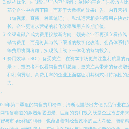
结构优化，向“精准”与“内容”倾斜
：单纯的平台广告投放占比
部分企业中有所下降，而基于大数据的效果广告、内容营销
（短视频、直播、种草笔记）、私域运营相关的费用在快速
长。企业更追求营销的转化效率和用户长期价值。
全渠道融合成为费用投放新方向
：领先企业不再孤立看待线
销售费用，而是将其与线下渠道的数字化改造、会员体系打
等费用协同考虑，实现线上线下一体化的营销投入。
费用效率（ROI）备受关注
：在资本市场更关注盈利质量的
景下，投资者不仅看销售费用总额，更关注其带来的营收增
和利润贡献。高费用率的企业正面临证明其模式可持续性的
力。
四、
2024年第二季度的销售费用榜单，清晰地描绘出方便食品行业在
联网销售赛道的激烈角逐图景。巨额的费用投入既是企业抢占未
心智与市场份额的利器，也蕴含着对经营效率的巨大考验。能够
细化运营线上营销费用、实现高效转化与品牌建设平衡
的企业，