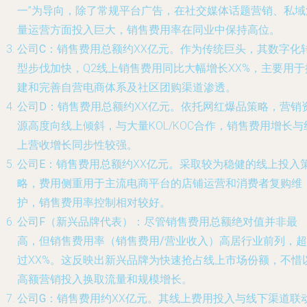
一”为导向，除了常规平台广告，在社交媒体话题营销、私域
量运营方面投入巨大，销售费用率在同业中保持高位。
公司C
：销售费用总额约XX亿元。作为传统巨头，其数字化
型步伐加快，Q2线上销售费用同比大幅增长XX%，主要用于
建和完善自营电商体系及社区团购渠道渗透。
公司D
：销售费用总额约XX亿元。依托网红爆品策略，营销
源高度向线上倾斜，与大量KOL/KOC合作，销售费用增长与
上营收增长同步性较强。
公司E
：销售费用总额约XX亿元。采取较为稳健的线上投入
略，费用侧重用于主流电商平台的店铺运营和消费者复购维
护，销售费用率控制相对较好。
公司F
（新兴品牌代表）：尽管销售费用总额绝对值并非最
高，但
销售费用率（销售费用/营业收入）高居行业前列
，超
过XX%。这反映出新兴品牌为快速抢占线上市场份额，不惜
高额营销投入换取流量和规模增长。
公司G
：销售费用约XX亿元。其线上费用投入与线下渠道联