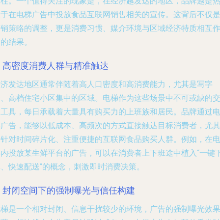
支柱。一个值得关注的现象是，在经济越发达的地区，品牌越是
衷于在电梯广告中投放食品互联网销售相关的宣传。这背后不仅
营销策略的调整，更是消费习惯、媒介环境与区域经济特质相互
用的结果。
1. 高密度消费人群与精准触达
经济发达地区通常伴随着高人口密度和高消费能力，尤其是写字
楼、高档住宅小区集中的区域。电梯作为这些场景中不可或缺的
通工具，每日承载着大量具有购买力的上班族和居民。品牌通过
梯广告，能够以低成本、高频次的方式直接触达目标消费者，尤
是针对时间碎片化、注重便捷的互联网食品购买人群。例如，在
梯内投放某生鲜平台的广告，可以在消费者上下班途中植入“一键
单、快速配送”的概念，刺激即时消费决策。
2. 封闭空间下的强制曝光与信任构建
电梯是一个相对封闭、信息干扰较少的环境，广告的强制曝光效