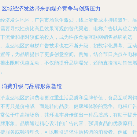
4. 区域经济发达带来的媒介竞争与创新压力
在经济发达地区，广告市场竞争激烈，线上流量成本持续攀升。
牌需要寻找性价比高且效果可观的替代渠道。电梯广告以其稳定
线下流量和相对较低的投入，成为许多食品互联网销售品牌的选
择。发达地区的电梯广告技术也在不断升级，如数字化屏幕、互
装置等，为品牌提供了更多创意空间。例如，结合节日热点在电
内推出限时优惠互动，不仅能提升品牌曝光，还能直接拉动销售
长。
5. 消费升级与品牌形象塑造
经济发达地区的消费者更注重生活品质和品牌价值，食品互联网
售不再只是价格战，而是转向品质、健康和体验的竞争。电梯广
通常位于中高端场所，其环境本身传递出一种品质感，有助于提
品牌形象。品牌通过精心设计的广告内容，强调食品的优质原料
便捷服务或独特理念，可以吸引追求生活格调的消费者。例如，