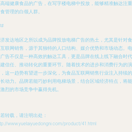
对高端健康食品的广告，在写字楼电梯中投放，能够精准触达注
饮食管理的白领人群。
##
经济发达地区之所以成为品牌投放电梯广告的热土，尤其是针对
品互联网销售，源于其独特的人口结构、媒介优势和市场动态。
梯广告不仅是一种高效的触达工具，更是品牌在线上线下融合时
构建信任、推动转化的重要环节。随着技术的进步和消费行为的
变，这一趋势有望进一步深化，为食品互联网销售行业注入持续
增长动力。品牌若能巧妙利用电梯场景，结合区域经济特点，将
在激烈的市场竞争中赢得先机。
如若转载，请注明出处：
tp://www.yuelaiyuedongni.com/product/41.html