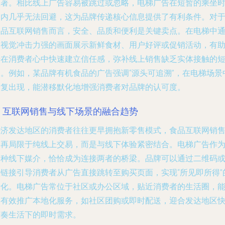
显著。相比线上广告容易被跳过或忽略，电梯广告在短暂的乘坐
间内几乎无法回避，这为品牌传递核心信息提供了有利条件。对
食品互联网销售而言，安全、品质和便利是关键卖点。在电梯中
过视觉冲击力强的画面展示新鲜食材、用户好评或促销活动，有
于在消费者心中快速建立信任感，弥补线上销售缺乏实体接触的
板。例如，某品牌有机食品的广告强调“源头可追溯”，在电梯场景
反复出现，能潜移默化地增强消费者对品牌的认可度。
3. 互联网销售与线下场景的融合趋势
经济发达地区的消费者往往更早拥抱新零售模式，食品互联网销
不再局限于纯线上交易，而是与线下体验紧密结合。电梯广告作
一种线下媒介，恰恰成为连接两者的桥梁。品牌可以通过二维码
短链接引导消费者从广告直接跳转至购买页面，实现“所见即所得”
转化。电梯广告常位于社区或办公区域，贴近消费者的生活圈，
够有效推广本地化服务，如社区团购或即时配送，迎合发达地区
节奏生活下的即时需求。